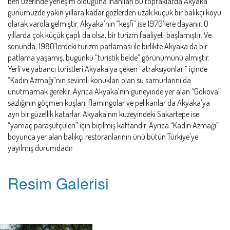
beri üzerinde yerleşim olduğuna inanılan bu topraklarda Akyaka
günümüzde yakın yıllara kadar gözlerden uzak küçük bir balıkçı köyü
olarak varola gelmiştir. Akyaka’nın “keşfi” ise 1970’lere dayanır. O
yıllarda çok küçük çaplı da olsa, bir turizm faaliyeti başlamıştır. Ve
sonunda, 1980’lerdeki turizm patlaması ile birlikte Akyaka da bir
patlama yaşamış, bugünkü “turistik belde” görünümünü almıştır.
Yerli ve yabancı turistleri Akyaka’ya çeken “atraksıyonlar ” içinde
“Kadın Azmağı”nın sevimli konukları olan su samurlarını da
unutmamak gerekir. Ayrıca Akyaka’nın güneyinde yer alan “Gökova”
sazlığının göçmen kuşları, flamingolar ve pelikanlar da Akyaka’ya
ayrı bir güzellik katarlar. Akyaka’nın kuzeyindeki Sakartepe ise
“yamaç paraşütçüleri” için biçilmiş kaftandır. Ayrıca “Kadın Azmağı”
boyunca yer alan balıkçı restoranlarının ünü bütün Türkiye’ye
yayılmış durumdadır
Resim Galerisi