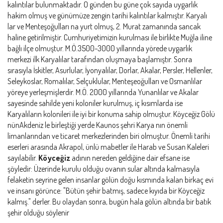
kalıntılar bulunmaktadır. O günden bu güne çok sayıda uygarlık
hakim olmuş ve günümüze zengin tarihi kalıntılar kalmıştır. Karyalı
lar ve Menteşoğulları na yurt olmuş, 2. Murat zamanında sancak
haline getirilmiştir. Cumhuriyetimizin kurulması ile birlikte Muğla iline
bağlı ilçe olmuştur. M.Ö.3500-3000 yıllarında yörede uygarlık
merkezi ilk Karyalılar tarafından oluşmaya başlamıştır. Sonra
sırasıyla İskitler, Asurlular, İyonyalılar, Dorlar, Akalar, Persler, Hellenler,
Seleykoslar, Romalılar, Selçuklular, Menteşeoğulları ve Osmanlılar
yöreye yerleşmişlerdir. M.Ö. 2000 yıllarında Yunanlılar ve Akalar
sayesinde sahilde yeni koloniler kurulmuş, iç kısımlarda ise
Karyalıların kolonileri ile iyi bir konuma sahip olmuştur. Köyceğiz Gölü
nünAkdeniz le birleştiği yerde Kaunos şehri Karya nın önemli
limanlarından ve ticaret merkezlerinden biri olmuştur. Önemli tarihi
eserleri arasında Akrapol, ünlü mabetler ile Harab ve Susan Kaleleri
sayılabilir.
Köyceğiz
adının nereden geldiğine dair efsane ise
şöyledir: Üzerinde kurulu olduğu ovanın sular altında kalmasıyla
felaketin seyrine gelen insanlar gölün doğu kısmında kalan birkaç evi
ve insanı görünce: "Bütün şehir batmış, sadece kıyıda bir Köyceğiz
kalmış." derler. Bu olaydan sonra, bugün hala gölün altında bir batık
şehir olduğu söylenir