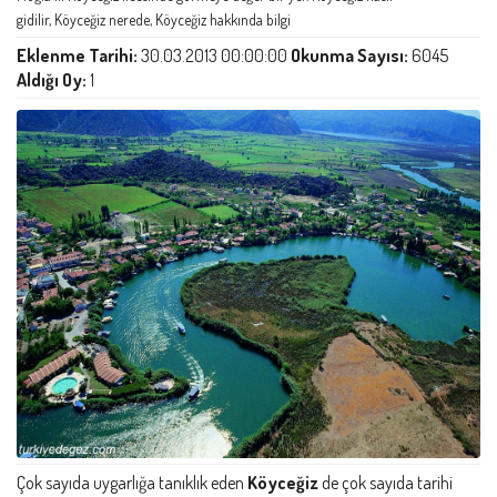
gidilir, Köyceğiz nerede, Köyceğiz hakkında bilgi
Eklenme Tarihi:
30.03.2013 00:00:00
Okunma Sayısı:
6045
Aldığı Oy:
1
Çok sayıda uygarlığa tanıklık eden
Köyceğiz
de çok sayıda tarihi