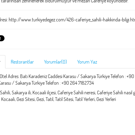
tarafından zehirlenerek öldürülmüştür ve mezarı Caferiye köyündedir.
resi: http://www.turkiyedegez.com/426-caferiye_sahili-hakkinda-bilgi.ht
r
Restorantlar
Yorumlar(0)
Yorum Yaz
Otel Adres: Batı Karadeniz Caddesi Karasu / Sakarya Türkiye Telefon : +90
 Karasu / Sakarya Türkiye Telefon : +90 264 7182734
Sahili, Sakarya ili, Kocaali ilçesi, Caferiye Sahili neresi, Caferiye Sahili nasıl
ocaali, Gezi Sitesi, Gezi, Tatil, Tatil Sitesi, Tatil Yerleri, Gezi Yerleri