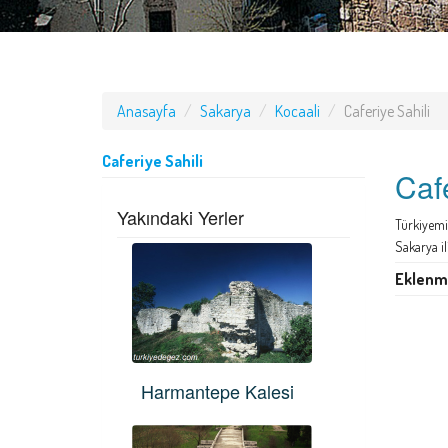
Anasayfa
Sakarya
Kocaali
Caferiye Sahili
Caferiye Sahili
Cafe
Yakındaki Yerler
Türkiyemiz
Sakarya il
Eklenme
Harmantepe Kalesi