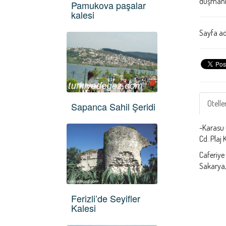
düşmanı 
Pamukova paşalar
kalesi
Sayfa ad
Otelle
Sapanca Sahil Şeridi
-Karasu 
Cd. Plaj
Caferiye 
Sakarya, K
Ferizli’de Seyifler
Kalesi