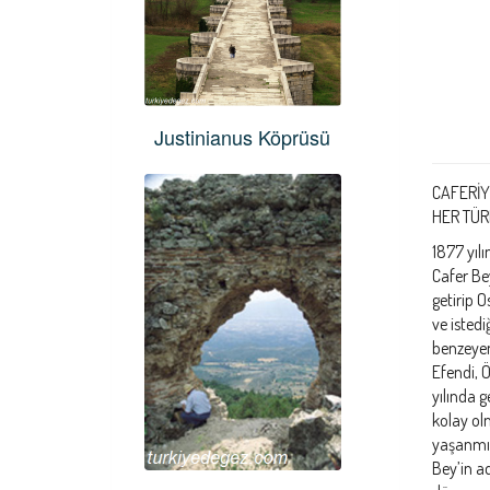
Justinianus Köprüsü
CAFERİY
HER TÜR
1877 yıl
Cafer Be
getirip 
ve istedi
benzeyen
Efendi, 
yılında 
kolay ol
yaşanmış
Bey’in a