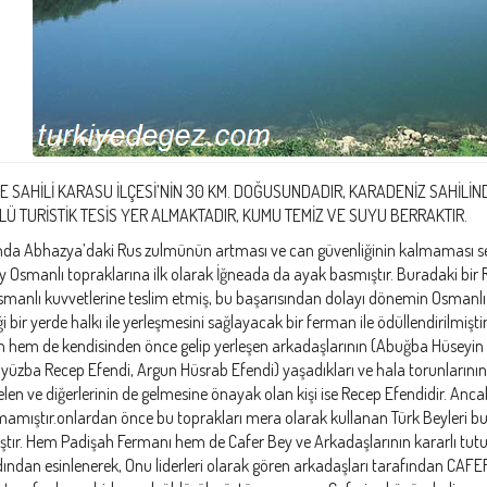
E SAHİLİ KARASU İLÇESİ’NİN 30 KM. DOĞUSUNDADIR, KARADENİZ SAHİLİN
LÜ TURİSTİK TESİS YER ALMAKTADIR, KUMU TEMİZ VE SUYU BERRAKTIR.
ında Abhazya’daki Rus zulmünün artması ve can güvenliğinin kalmaması s
y Osmanlı topraklarına ilk olarak İğneada da ayak basmıştır. Buradaki bir R
Osmanlı kuvvetlerine teslim etmiş, bu başarısından dolayı dönemin Osmanlı 
ği bir yerde halkı ile yerleşmesini sağlayacak bir ferman ile ödüllendirilmiş
 hem de kendisinden önce gelip yerleşen arkadaşlarının (Abuğba Hüseyin
Öyüzba Recep Efendi, Argun Hüsrab Efendi) yaşadıkları ve hala torunlarının
gelen ve diğerlerinin de gelmesine önayak olan kişi ise Recep Efendidir. Anc
mamıştır.onlardan önce bu toprakları mera olarak kullanan Türk Beyleri bun
tır. Hem Padişah Fermanı hem de Cafer Bey ve Arkadaşlarının kararlı tutum
dından esinlenerek, Onu liderleri olarak gören arkadaşları tarafından CAFERİ