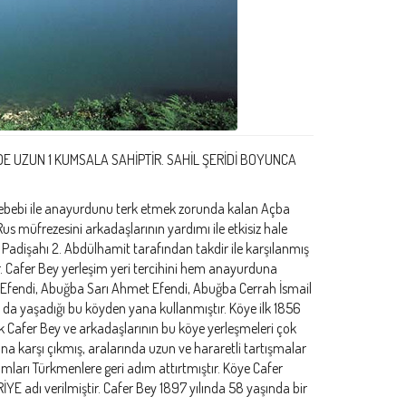
DE UZUN 1 KUMSALA SAHİPTİR. SAHİL ŞERİDİ BOYUNCA
ebebi ile anayurdunu terk etmek zorunda kalan Açba
us müfrezesini arkadaşlarının yardımı ile etkisiz hale
Padişahı 2. Abdülhamit tarafından takdir ile karşılanmış
tir. Cafer Bey yerleşim yeri tercihini hem anayurduna
 Efendi, Abuğba Sarı Ahmet Efendi, Abuğba Cerrah İsmail
 da yaşadığı bu köyden yana kullanmıştır. Köye ilk 1856
ak Cafer Bey ve arkadaşlarının bu köye yerleşmeleri çok
a karşı çıkmış, aralarında uzun ve hararetli tartışmalar
ları Türkmenlere geri adım attırtmıştır. Köye Cafer
YE adı verilmiştir. Cafer Bey 1897 yılında 58 yaşında bir